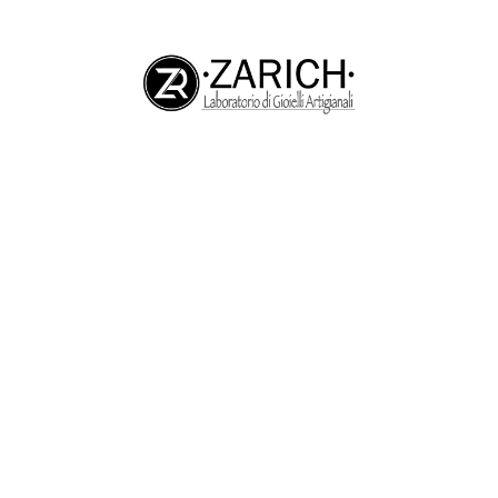
 la Coppia
NOVITA’
Happy Family
ANELLI
BRACCIALI