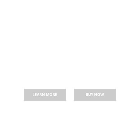
IS A FULLSCREEN 
oss the whole screen. You can set multiple fullscreen sliders
LEARN MORE
BUY NOW