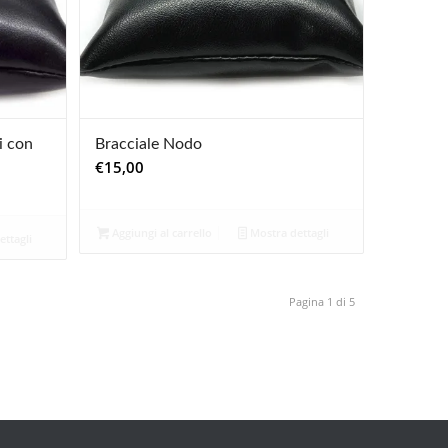
i con
Bracciale Nodo
€
15,00
Aggiungi al carrello
Mostra dettagli
ttagli
Pagina 1 di 5