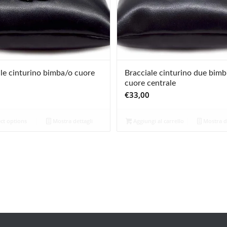
le cinturino bimba/o cuore
Bracciale cinturino due bimb
cuore centrale
€
33,00
ct options
Mostra dettagli
Aggiungi al carrello
Mostra de