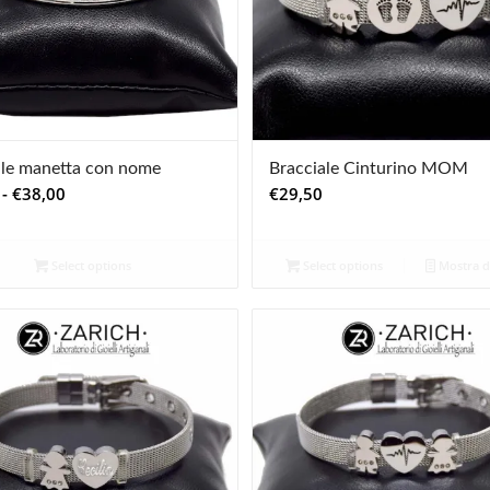
ale manetta con nome
Bracciale Cinturino MOM
Fascia
-
€
38,00
€
29,50
di
prezzo:
Select options
Select options
Mostra de
da
€22,00
a
€38,00