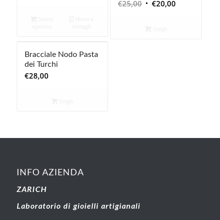
Il
Il
€
25,00
€
20,00
prezzo
prezzo
prezzo
prezzo
originale
attuale
Select
Mostra
originale
attuale
options
dettagli
era:
è:
Scegli
era:
è:
€14,00.
€7,00.
€25,00.
€20,00.
Bracciale Nodo Pasta
dei Turchi
€
28,00
Scegli
INFO AZIENDA
ZARICH
Laboratorio di gioielli artigianali