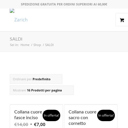
SPEDIZIONE GRATUITA PER ORDINI SUPERIORI AI 60,00€
SALDI
Sei in:
Home
/
Shop
/
SALDI
Ordinare per
Predefinito
Mostrare
16 Prodotti per pagina
Collana cuore a
Collana cuore
In offerta!
In offerta!
fasce inciso
sacro con
Il
Il
cornetto
€
14,00
€
7,00