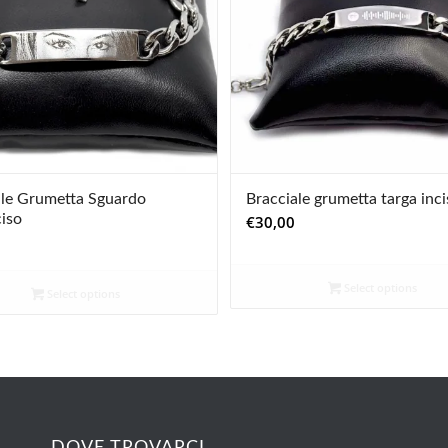
5.00
ale Grumetta Sguardo
Bracciale grumetta targa inci
iso
€
30,00
Select options
Select options
DOVE TROVARCI