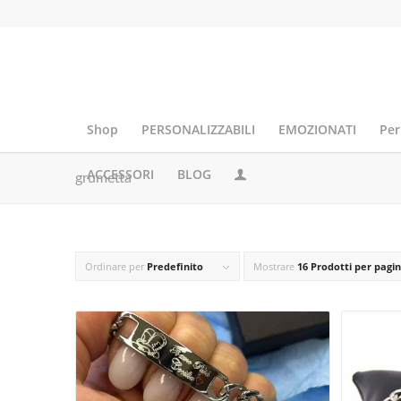
Shop
PERSONALIZZABILI
EMOZIONATI
Per
ACCESSORI
BLOG
grumetta
Ordinare per
Predefinito
Mostrare
16 Prodotti per pagi