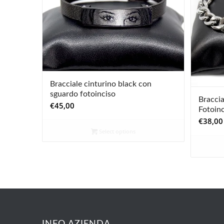
Bracciale cinturino black con
sguardo fotoinciso
Bracci
€
45,00
Fotoinc
€
38,00
Select options
INFO AZIENDA