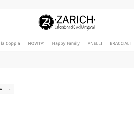
 la Coppia
NOVITA’
Happy Family
ANELLI
BRACCIALI
na