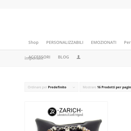
Shop
PERSONALIZZABILI
EMOZIONATI
Per
ACCESSORI
BLOG
imperiale
Ordinare per
Predefinito
Mostrare
16 Prodotti per pagi