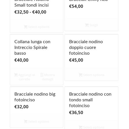
a
Small tondi incisi
€
54,00
€40,00
Fascia
€
32,50
-
€
40,00
di
prezzo:
Scegli
Select options
da
€32,50
Collana lunga con
Bracciale nodino
a
Intreccio Spirale
doppio cuore
€40,00
basso
fotoinciso
€
40,00
€
45,00
Aggiungi al
Mostra
Select options
carrello
dettagli
Bracciale nodino big
Bracciale nodino con
fotoinciso
tondo small
fotoinciso
€
32,00
€
36,50
Select options
Select options