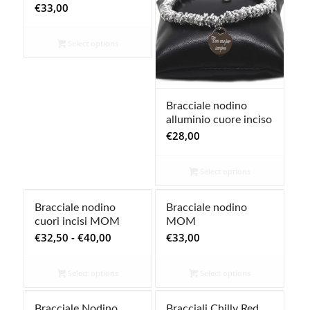
€
33,00
Select options
Bracciale nodino
alluminio cuore inciso
€
28,00
Select options
Bracciale nodino
Bracciale nodino
cuori incisi MOM
MOM
Fascia
€
32,50
-
€
40,00
€
33,00
di
prezzo:
Select options
Select options
da
€32,50
Bracciale Nodino
Bracciali Chilly Red