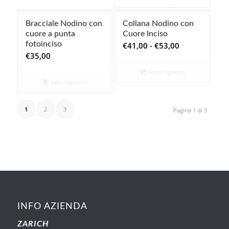
Bracciale Nodino con
Collana Nodino con
cuore a punta
Cuore Inciso
Fascia
fotoinciso
€
41,00
-
€
53,00
€
35,00
di
prezzo:
Select options
da
Select options
€41,00
a
1
2
3
Pagina 1 di 3
€53,00
INFO AZIENDA
ZARICH