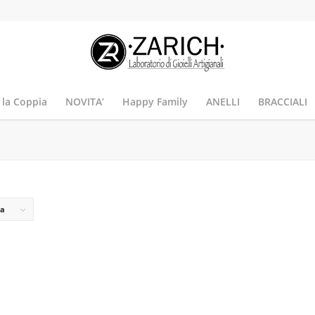
 la Coppia
NOVITA’
Happy Family
ANELLI
BRACCIALI
na