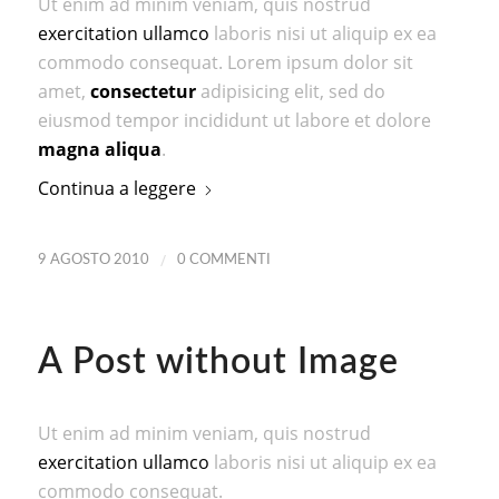
Ut enim ad minim veniam, quis nostrud
exercitation ullamco
laboris nisi ut aliquip ex ea
commodo consequat. Lorem ipsum dolor sit
amet,
consectetur
adipisicing elit, sed do
eiusmod tempor incididunt ut labore et dolore
magna aliqua
.
Continua a leggere
/
9 AGOSTO 2010
0 COMMENTI
A Post without Image
Ut enim ad minim veniam, quis nostrud
exercitation ullamco
laboris nisi ut aliquip ex ea
commodo consequat.