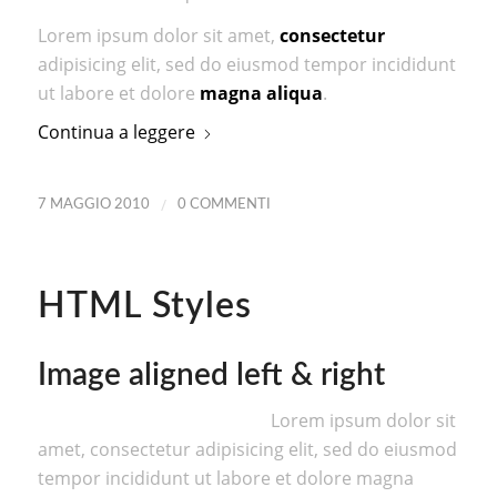
Lorem ipsum dolor sit amet,
consectetur
adipisicing elit, sed do eiusmod tempor incididunt
ut labore et dolore
magna aliqua
.
Continua a leggere
/
7 MAGGIO 2010
0 COMMENTI
HTML Styles
Image aligned left & right
Lorem ipsum dolor sit
amet, consectetur adipisicing elit, sed do eiusmod
tempor incididunt ut labore et dolore magna