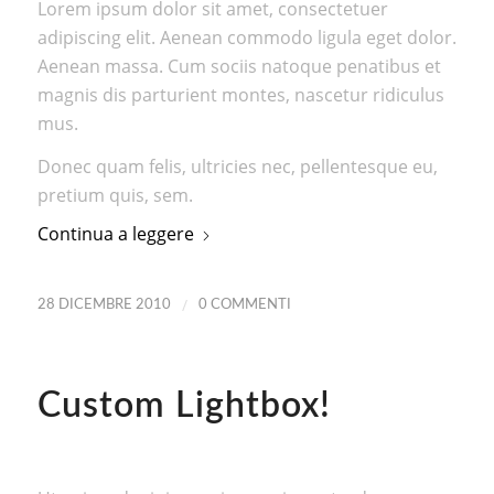
Lorem ipsum dolor sit amet, consectetuer
adipiscing elit. Aenean commodo ligula eget dolor.
Aenean massa. Cum sociis natoque penatibus et
magnis dis parturient montes, nascetur ridiculus
mus.
Donec quam felis, ultricies nec, pellentesque eu,
pretium quis, sem.
Continua a leggere
/
28 DICEMBRE 2010
0 COMMENTI
Custom Lightbox!