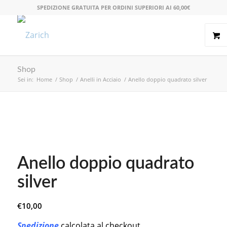
SPEDIZIONE GRATUITA PER ORDINI SUPERIORI AI 60,00€
Shop
Sei in:
Home
/
Shop
/
Anelli in Acciaio
/
Anello doppio quadrato silver
Anello doppio quadrato
silver
€
10,00
Spedizione
calcolata al checkout.