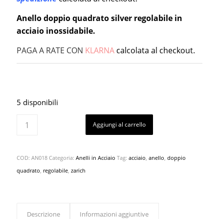
Anello doppio quadrato silver regolabile in
acciaio inossidabile.
PAGA A RATE CON
KLARNA
calcolata al checkout.
5 disponibili
Aggiungi al carrello
COD:
AN018
Categoria:
Anelli in Acciaio
Tag:
acciaio
,
anello
,
doppio
quadrato
,
regolabile
,
zarich
Descrizione
Informazioni aggiuntive