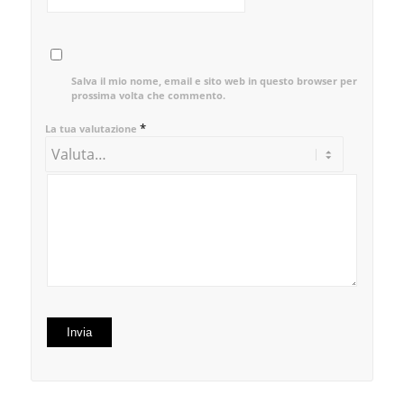
Salva il mio nome, email e sito web in questo browser per la
prossima volta che commento.
*
La tua valutazione