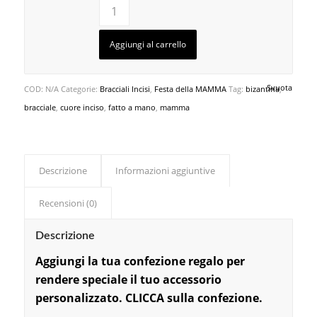
Aggiungi al carrello
Svuota
COD:
N/A
Categorie:
Bracciali Incisi
,
Festa della MAMMA
Tag:
bizantina
,
bracciale
,
cuore inciso
,
fatto a mano
,
mamma
Descrizione
Informazioni aggiuntive
Recensioni (0)
Descrizione
Aggiungi la tu
a confezi
one regalo per
rendere speciale il tuo accessorio
personalizzato. CLICCA sulla confezione.