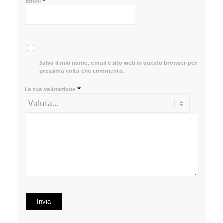
*
Email
Salva il mio nome, email e sito web in questo browser per la
prossima volta che commento.
*
La tua valutazione