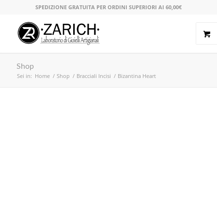
SPEDIZIONE GRATUITA PER ORDINI SUPERIORI AI 60,00€
Shop
Sei in:
Home
/
Shop
/
Bracciali Incisi
/
Bizantina Heart