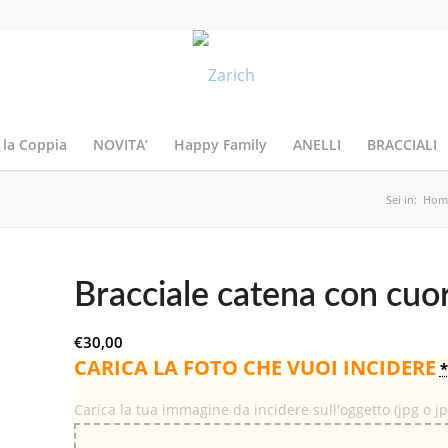
 la Coppia
NOVITA’
Happy Family
ANELLI
BRACCIALI
Sei in:
Hom
Bracciale catena con cuor
€
30,00
CARICA LA FOTO CHE VUOI INCIDERE
*
Carica la tua immagine da incidere sull'oggetto (jpg o j