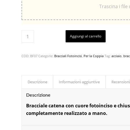
Trascina i file
Aggiungi al carrello
COD:
BF07
Categorie:
Bracciali Fotoincisi
,
Per la Coppia
Tag:
acciaio
,
brac
Descrizione
Informazioni aggiuntive
Recensioni
Descrizione
Bracciale catena con cuore fotoinciso e chiusu
completamente realizzato a mano.