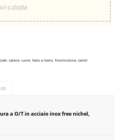
 qui
o sfoglia
ciale
,
catena
,
cuore
,
fatto a mano
,
fotoincisione
,
zarich
 (0)
ra a O/T in acciaio inox free nichel,