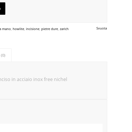
o
Svuota
 a mano
,
howlite
,
incisione
,
pietre dure
,
zarich
 (0)
ciso in acciaio inox free nichel