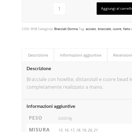
Aggiungi al carrell
COD:
W38
Categoria:
Bracciali Donna
Tag:
acciaio
,
bracciale
,
cuore
,
fatto
Descrizione
Informazioni aggiuntive
Recensioni
Descrizione
Bracciale con howlite, distanziali e cuore bead in
completamente realizzato a mano.
Informazioni aggiuntive
PESO
0,020 kg
MISURA
15, 16, 17, 18, 19, 20, 21