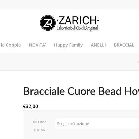
 la Coppia
NOVITA’
Happy Family
ANELLI
BRACCIALI
S
Bracciale Cuore Bead Ho
€
32,00
Misura
Polso