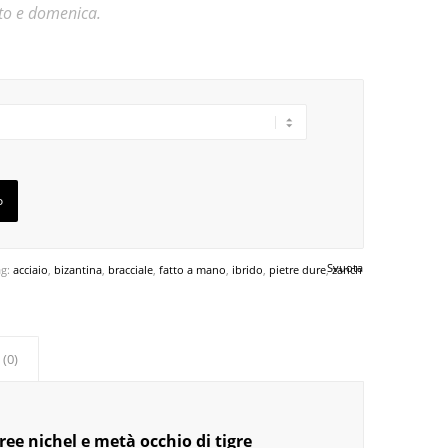
ato e domenica.
o
Svuota
ag:
acciaio
,
bizantina
,
bracciale
,
fatto a mano
,
ibrido
,
pietre dure
,
zarich
 (0)
free nichel e metà occhio di tigre