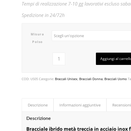
Tempi di realizzazione 7-10 gg lavorativi escluso sab
Spedizione in 24/72h
Misura
Polso
Aggiungi al carrell
COD:
US05
Categorie:
Braccali Unisex
,
Bracciali Donna
,
Bracciali Uomo
T
Descrizione
Informazioni aggiuntive
Recensioni
Descrizione
Bracciale ibrido metà treccia in acciaio inox 