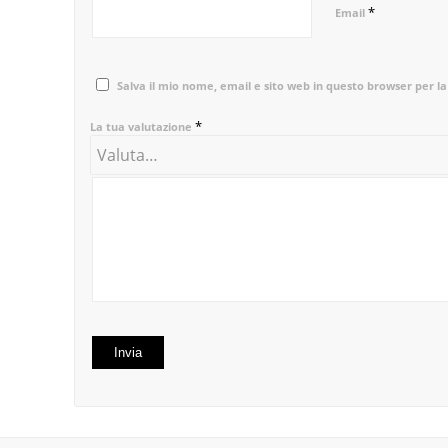
*
Email
Salva il mio nome, email e sito web in questo browser per 
*
La tua valutazione