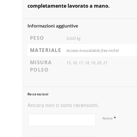
completamente lavorato a mano.
Informazioni aggiuntive
PESO
0,020 kg
MATERIALE
Acciaio inossidabile free nichel
MISURA
15, 16, 17, 18, 19, 20, 21
POLSO
Recensioni
Ancora non ci sono recensioni.
*
Nome