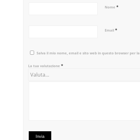
*
Nome
*
Email
Salva il mio nome, email e sito web in questo browser per 
*
La tua valutazione