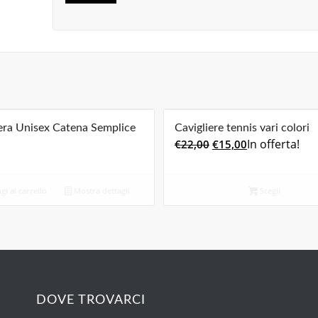
iera Unisex Catena Semplice
Cavigliere tennis vari colori
Il
Il
In offerta!
€
22,00
€
15,00
prezzo
prezzo
originale
attuale
i al carrello
Mostra dettagli
Scegli
era:
è:
€22,00.
€15,00.
DOVE TROVARCI