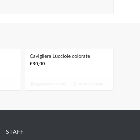
Cavigliera Lucciole colorate
€
30,00
Aggiungi al carrello
Mostra dettagli
STAFF