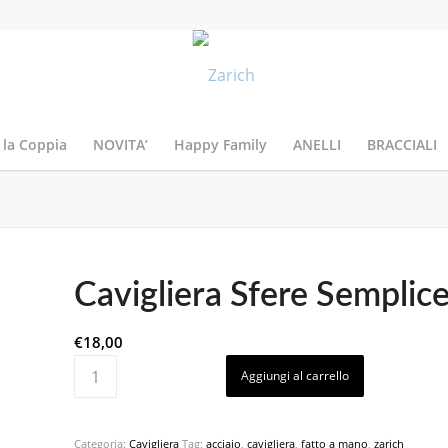
 la Coppia
NOVITA’
Happy Family
ANELLI
BRACCIALI
Cavigliera Sfere Semplic
€
18,00
Aggiungi al carrello
Categoria:
Cavigliera
Tag:
acciaio
,
cavigliera
,
fatto a mano
,
zarich