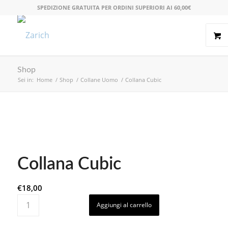
SPEDIZIONE GRATUITA PER ORDINI SUPERIORI AI 60,00€
Shop
Sei in:
Home
/
Shop
/
Collane Uomo
/
Collana Cubic
Collana Cubic
€
18,00
Aggiungi al carrello