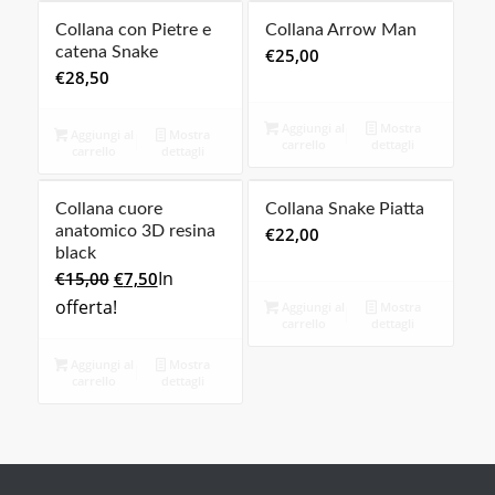
Collana con Pietre e
Collana Arrow Man
catena Snake
€
25,00
€
28,50
Aggiungi al
Mostra
Aggiungi al
Mostra
carrello
dettagli
carrello
dettagli
Collana cuore
Collana Snake Piatta
anatomico 3D resina
€
22,00
black
Il
Il
In
€
15,00
€
7,50
prezzo
prezzo
offerta!
Aggiungi al
Mostra
carrello
dettagli
originale
attuale
era:
è:
Aggiungi al
Mostra
€15,00.
€7,50.
carrello
dettagli