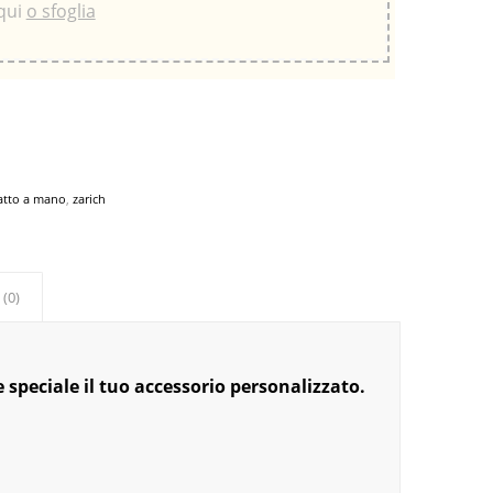
 qui
o sfoglia
atto a mano
,
zarich
 (0)
 speciale il tuo accessorio personalizzato.