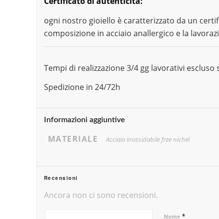
Certificato di autenticità:
ogni nostro gioiello è caratterizzato da un certif
composizione in acciaio anallergico e la lavoraz
Tempi di realizzazione 3/4 gg lavorativi esclus
Spedizione in 24/72h
Informazioni aggiuntive
MATERIALE
Acciaio inossidabile free nichel
Recensioni
Ancora non ci sono recensioni.
*
Nome