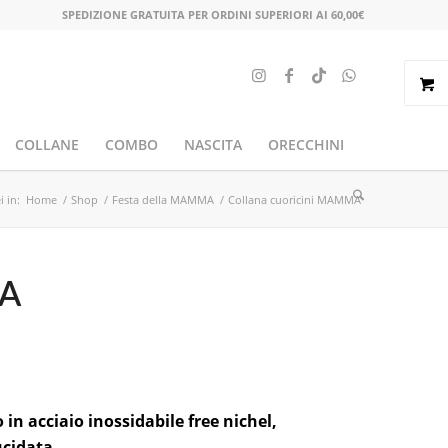
SPEDIZIONE GRATUITA PER ORDINI SUPERIORI AI 60,00€
COLLANE
COMBO
NASCITA
ORECCHINI
i in:
Home
/
Shop
/
Festa della MAMMA
/
Collana cuoricini MAMMA
MA
in acciaio inossidabile free nichel,
cidata.