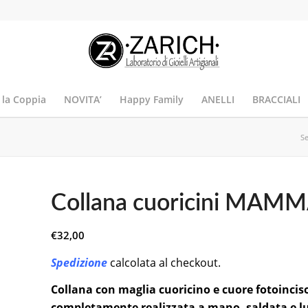
 la Coppia
NOVITA’
Happy Family
ANELLI
BRACCIALI
Se
Collana cuoricini MAM
€
32,00
Spedizione
calcolata al checkout.
Collana con maglia cuoricino e cuore fotoinciso 
completamente realizzata a mano, saldata e lu