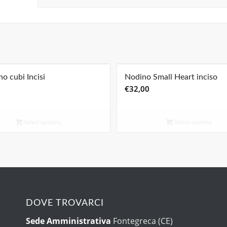
no cubi Incisi
Nodino Small Heart inciso
€
32,00
Select options
Select options
DOVE TROVARCI
Sede Amministrativa
Fontegreca (CE)