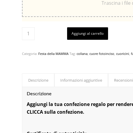
Trascina i file
Aggiungi al carrello
Categoria:
Festa della MAMMA
Tag:
collana
,
cuore fotoinciso
,
cuoricini
,
f
Descrizione
Informazioni aggiuntive
Recensioni
Descrizione
Aggiungi la tu
a confezi
one regalo per rendere
CLICCA sulla confezione.