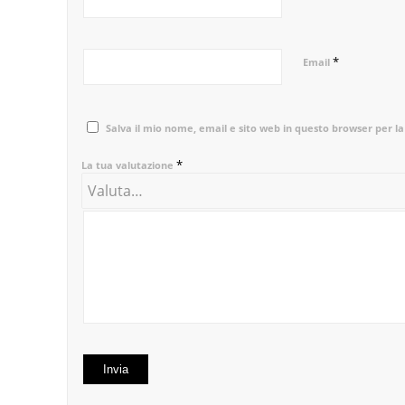
*
Email
Salva il mio nome, email e sito web in questo browser per 
*
La tua valutazione