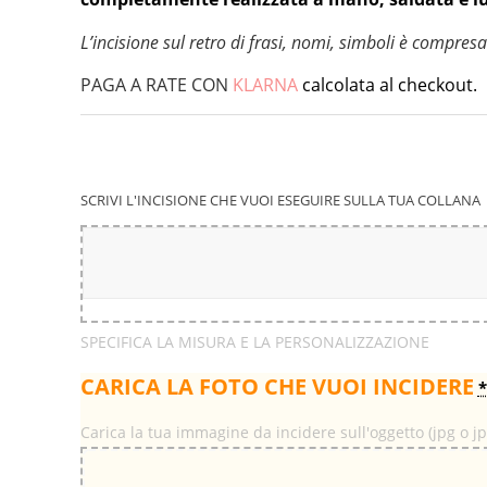
L’incisione sul retro di frasi, nomi, simboli è compres
PAGA A RATE CON
KLARNA
calcolata al checkout.
SCRIVI L'INCISIONE CHE VUOI ESEGUIRE SULLA TUA COLLANA
SPECIFICA LA MISURA E LA PERSONALIZZAZIONE
CARICA LA FOTO CHE VUOI INCIDERE
*
Carica la tua immagine da incidere sull'oggetto (jpg o j