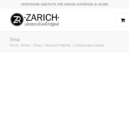
SPEDIZIONE GRATUITA PER ORDINI SUPERIORI AI 60,00€
Shop
Sei in:
Home
/
Shop
/
Accessori Nascita
/
Collana dati nascita