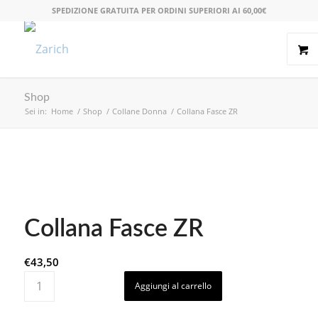
SPEDIZIONE GRATUITA PER ORDINI SUPERIORI AI 60,00€
Shop
Sei in:
Home
/
Shop
/
Collane Donna
/
Collana Fasce ZR
Collana Fasce ZR
€
43,50
Aggiungi al carrello