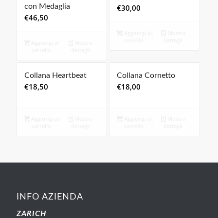
con Medaglia
€
30,00
€
46,50
Aggiungi al
Mostra
carrello
dettagli
Aggiungi al
Mostra
carrello
dettagli
Collana Heartbeat
Collana Cornetto
€
18,50
€
18,00
Aggiungi al
Mostra
Aggiungi al
Mostra
carrello
dettagli
carrello
dettagli
INFO AZIENDA
ZARICH