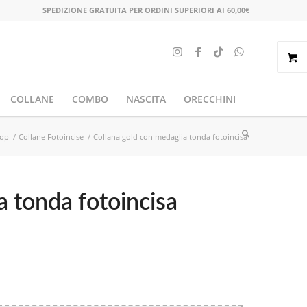
SPEDIZIONE GRATUITA PER ORDINI SUPERIORI AI 60,00€
COLLANE
COMBO
NASCITA
ORECCHINI
op
/
Collane Fotoincise
/
Collana gold con medaglia tonda fotoincisa
a tonda fotoincisa