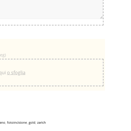
peg)
 qui
o sfoglia
mano
,
fotoincisione
,
gold
,
zarich