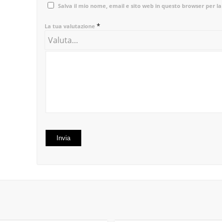
Salva il mio nome, email e sito web in questo browser per 
*
La tua valutazione