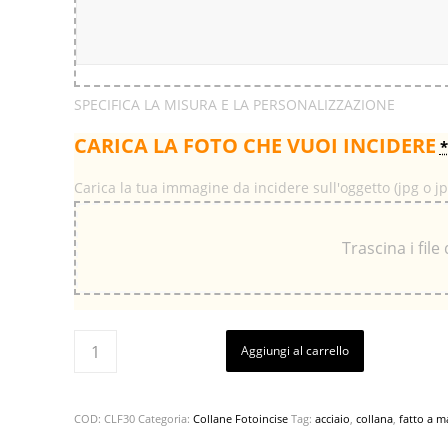
SPECIFICA LA MISURA E LA PERSONALIZZAZIONE
CARICA LA FOTO CHE VUOI INCIDERE
*
Carica la tua immagine da incidere sull'oggetto (jpg o j
Trascina i file
Aggiungi al carrello
COD:
CLF30
Categoria:
Collane Fotoincise
Tag:
acciaio
,
collana
,
fatto a 