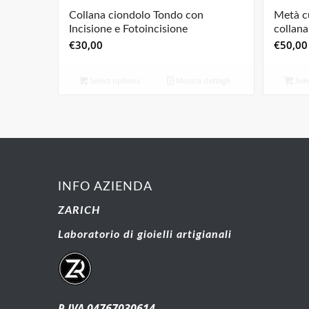
Collana ciondolo Tondo con
Metà cu
Incisione e Fotoincisione
collana 
€
30,00
€
50,00
Select options
Mostra dettagli
Sele
INFO AZIENDA
ZARICH
Laboratorio di gioielli artigianali
P.IVA 04767030614