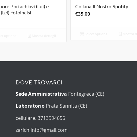
ore Portachiavi (Lui) e
Collana Il Nostro Spotify
(Lei) Fotoincisi
€
35,00
Select options
Mostra de
ct options
Mostra dettagli
DOVE TROVARCI
Sede Amministrativa
Fontegreca (CE)
Laboratorio
Prata Sannita (CE)
cellulare. 3713994656
zarich.info@gmail.com