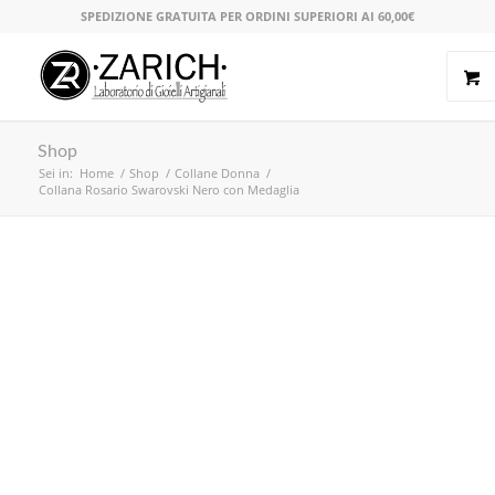
SPEDIZIONE GRATUITA PER ORDINI SUPERIORI AI 60,00€
Shop
Sei in:
Home
/
Shop
/
Collane Donna
/
Collana Rosario Swarovski Nero con Medaglia