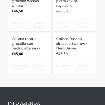
girocollo Acciaio
pietra Lavica
Unisex
regolabile
€
46,50
€
30,00
Aggiungi al
Mostra
Aggiungi al
Mostra
carrello
dettagli
carrello
dettagli
Collana rosario
Collana Rosario
girocollo con
girocollo Swarovski
medaglietta sacra
Nero Uinsex
€
45,00
€
46,50
Aggiungi al
Mostra
Aggiungi al
Mostra
carrello
dettagli
carrello
dettagli
INFO AZIENDA