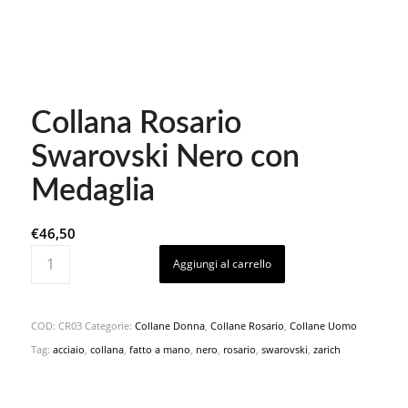
Collana Rosario
Swarovski Nero con
Medaglia
€
46,50
Aggiungi al carrello
COD:
CR03
Categorie:
Collane Donna
,
Collane Rosario
,
Collane Uomo
Tag:
acciaio
,
collana
,
fatto a mano
,
nero
,
rosario
,
swarovski
,
zarich