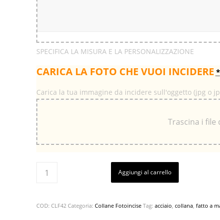
SPECIFICA LA MISURA E LA PERSONALIZZAZIONE
CARICA LA FOTO CHE VUOI INCIDERE
*
Carica la tua immagine da incidere sull'oggetto (jpg o j
Trascina i file
Aggiungi al carrello
COD:
CLF42
Categoria:
Collane Fotoincise
Tag:
acciaio
,
collana
,
fatto a 