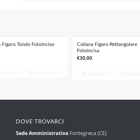
 Figaro Tondo Fotoinciso
Collana Figaro Rettangolare
Fotoincisa
€
30,00
ct options
Mostra dettagli
Select options
Mostra de
DOVE TROVARCI
Sede Amministrativa
Fontegreca (CE)