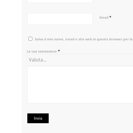
*
Email
Salva il mio nome, email e sito web in questo browser per 
*
La tua valutazione