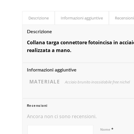
Descrizione
Informazioni aggiuntive
Recensioni
Descrizione
Collana targa connettore fotoincisa in accia
realizzata a mano.
Informazioni aggiuntive
MATERIALE
Acciaio brunito inossidabile free nichel
Recensioni
Ancora non ci sono recensioni.
*
Nome