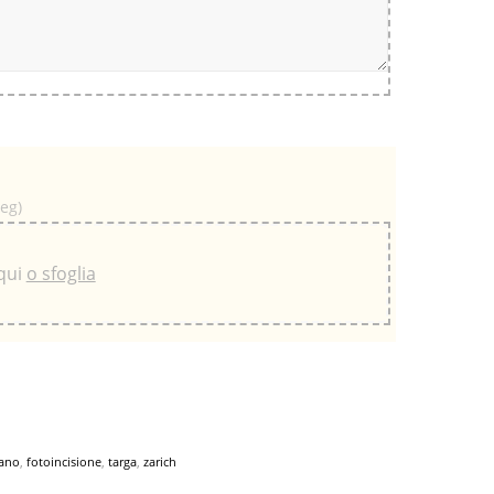
peg)
 qui
o sfoglia
mano
,
fotoincisione
,
targa
,
zarich