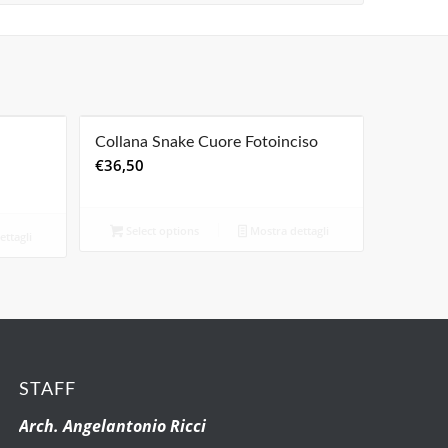
Collana Snake Cuore Fotoinciso
€
36,50
Select options
Mostra dettagli
ttagli
STAFF
Arch. Angelantonio Ricci