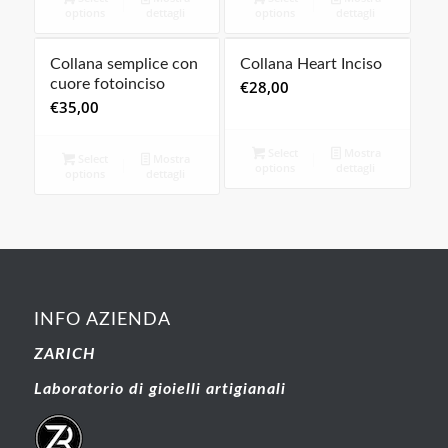
options
dettagli
options
dettagli
Collana semplice con
Collana Heart Inciso
cuore fotoinciso
€
28,00
€
35,00
Select
Mostra
Select
Mostra
options
dettagli
options
dettagli
INFO AZIENDA
ZARICH
Laboratorio di gioielli artigianali