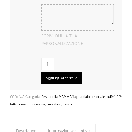
SCRIVI QUI LA TUA
PERSONALIZZAZIONE
Aggiungi al carrello
Svuota
COD:
N/A
Categoria:
Festa della MAMMA
Tag:
acciaio
,
bracciale
,
cubi
,
fatto a mano
,
incisione
,
trinodino
,
zarich
Descrizione
Informazioni aggiuntive