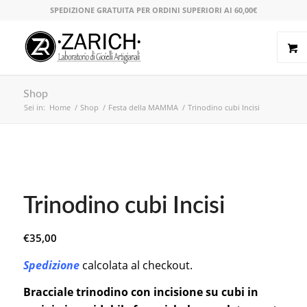
SPEDIZIONE GRATUITA PER ORDINI SUPERIORI AI 60,00€
Shop
Sei in:
Home
/
Shop
/
Festa della MAMMA
/
Trinodino cubi Incisi
Trinodino cubi Incisi
€
35,00
Spedizione
calcolata al checkout.
Bracciale trinodino con incisione su cubi in