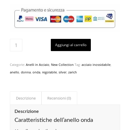
Aggiungi al carrello
Categorie:
Anelli in Acciaio
,
New Collection
Tag:
acciaio inossidabile
,
anello
,
donna
,
onda
,
regolabile
,
silver
,
zarich
Descrizione
Recensioni (0)
Descrizione
Caratteristiche dell’anello onda