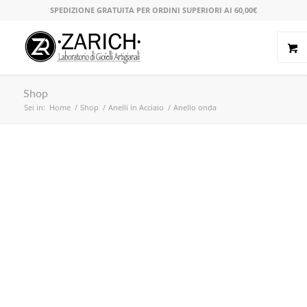
SPEDIZIONE GRATUITA PER ORDINI SUPERIORI AI 60,00€
Shop
Sei in:
Home
/
Shop
/
Anelli in Acciaio
/
Anello onda