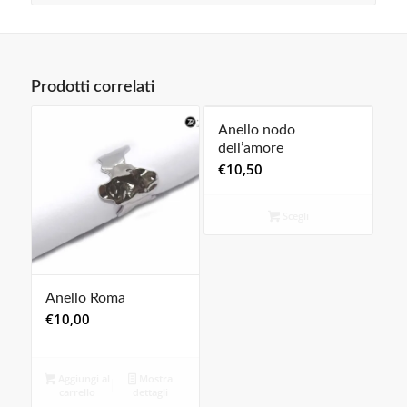
Prodotti correlati
Anello nodo
dell’amore
€
10,50
Scegli
Anello Roma
€
10,00
Aggiungi al
Mostra
carrello
dettagli