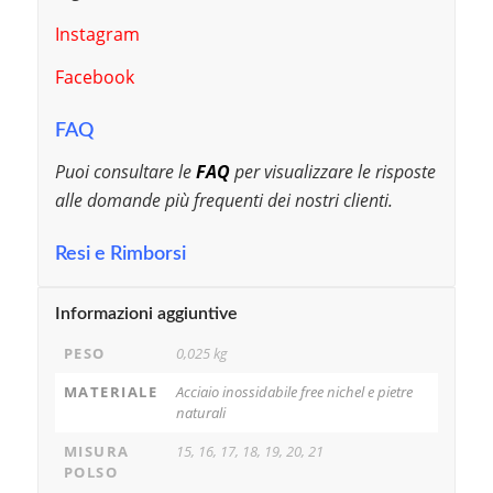
Instagram
Facebook
FAQ
Puoi consultare le
FAQ
per visualizzare le risposte
alle domande più frequenti dei nostri clienti.
Resi e Rimborsi
Informazioni aggiuntive
PESO
0,025 kg
MATERIALE
Acciaio inossidabile free nichel e pietre
naturali
MISURA
15, 16, 17, 18, 19, 20, 21
POLSO