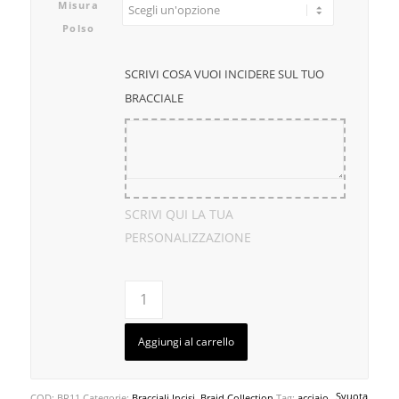
Misura
Polso
SCRIVI COSA VUOI INCIDERE SUL TUO
BRACCIALE
SCRIVI QUI LA TUA
PERSONALIZZAZIONE
Aggiungi al carrello
Svuota
COD:
BR11
Categorie:
Bracciali Incisi
,
Braid Collection
Tag:
acciaio
,