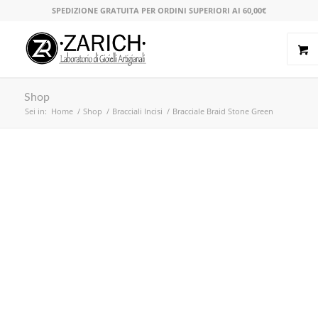
SPEDIZIONE GRATUITA PER ORDINI SUPERIORI AI 60,00€
Shop
Sei in:
Home
/
Shop
/
Bracciali Incisi
/
Bracciale Braid Stone Green