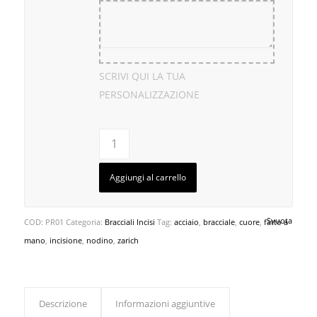
SCRIVI QUI LA TUA
PERSONALIZZAZIONE
Aggiungi al carrello
Svuota
COD:
PR01
Categoria:
Bracciali Incisi
Tag:
acciaio
,
bracciale
,
cuore
,
fatto a
mano
,
incisione
,
nodino
,
zarich
Descrizione
Informazioni aggiuntive