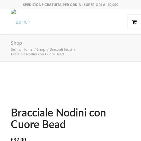
SPEDIZIONE GRATUITA PER ORDINI SUPERIORI AI 60,00€
Shop
Sei in:
Home
/
Shop
/
Bracciali Incisi
/
Bracciale Nodini con Cuore Bead
Bracciale Nodini con
Cuore Bead
€
32,00