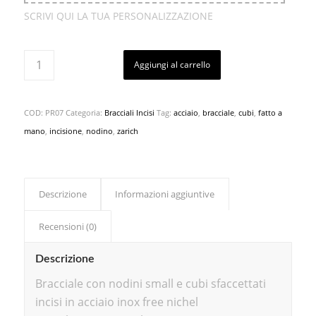
SCRIVI QUI LA TUA PERSONALIZZAZIONE
Aggiungi al carrello
COD:
PR07
Categoria:
Bracciali Incisi
Tag:
acciaio
,
bracciale
,
cubi
,
fatto a
mano
,
incisione
,
nodino
,
zarich
Descrizione
Informazioni aggiuntive
Recensioni (0)
Descrizione
Bracciale con nodini small e cubi sfaccettati
incisi in acciaio inox free nichel