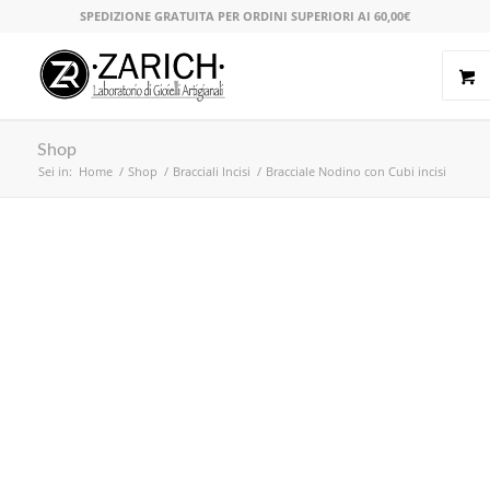
SPEDIZIONE GRATUITA PER ORDINI SUPERIORI AI 60,00€
Shop
Sei in:
Home
/
Shop
/
Bracciali Incisi
/
Bracciale Nodino con Cubi incisi