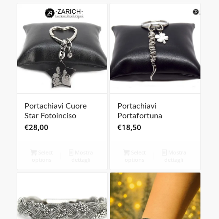
Portachiavi Cuore
Portachiavi
Star Fotoinciso
Portafortuna
€
28,00
€
18,50
Select
Mostra
Select
Mostra
options
dettagli
options
dettagli