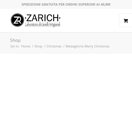
SPEDIZIONE GRATUITA PER ORDINI SUPERIORI AI 60,00€
Shop
Sei in:
Home
/
Shop
/
Christmas
/
Medaglione Merry Christmas