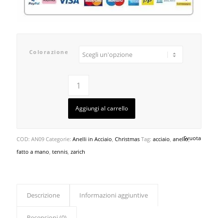
Colorazione
Aggiungi al carrello
Svuota
COD:
AN09
Categorie:
Anelli in Acciaio
,
Christmas
Tag:
acciaio
,
anello
,
fatto a mano
,
tennis
,
zarich
Descrizione
Informazioni aggiuntive
Recensioni (0)