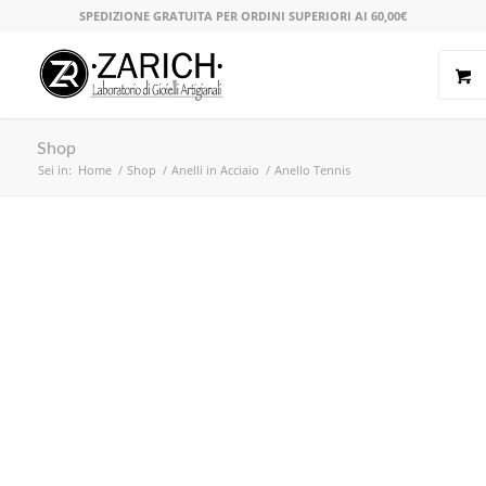
SPEDIZIONE GRATUITA PER ORDINI SUPERIORI AI 60,00€
Shop
Sei in:
Home
/
Shop
/
Anelli in Acciaio
/
Anello Tennis