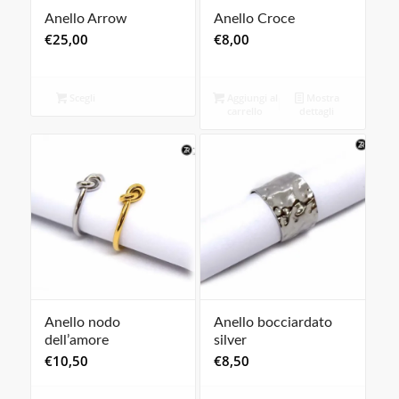
Anello Arrow
Anello Croce
€
25,00
€
8,00
Scegli
Aggiungi al
Mostra
carrello
dettagli
Anello nodo
Anello bocciardato
dell’amore
silver
€
10,50
€
8,50