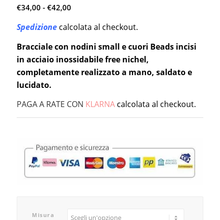
Fascia
4.33
€
34,00
su 5
-
€
42,00
di
su base
Spedizione
calcolata al checkout.
prezzo:
di
3
da
recensioni
Bracciale con nodini small e cuori Beads incisi
€34,00
in acciaio inossidabile free nichel,
a
completamente realizzato a mano, saldato e
€42,00
lucidato.
PAGA A RATE CON
KLARNA
calcolata al checkout.
Misura