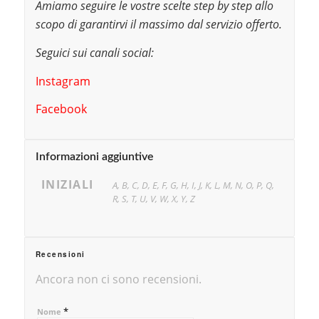
Amiamo seguire le vostre scelte step by step allo
scopo di garantirvi il massimo dal servizio offerto.
Seguici sui canali social:
Instagram
Facebook
Informazioni aggiuntive
INIZIALI
A, B, C, D, E, F, G, H, I, J, K, L, M, N, O, P, Q,
R, S, T, U, V, W, X, Y, Z
Recensioni
Ancora non ci sono recensioni.
*
Nome