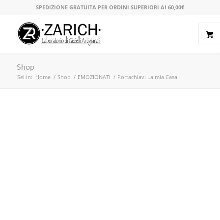
SPEDIZIONE GRATUITA PER ORDINI SUPERIORI AI 60,00€
Shop
Sei in:
Home
/
Shop
/
EMOZIONATI
/
Portachiavi La mia Casa