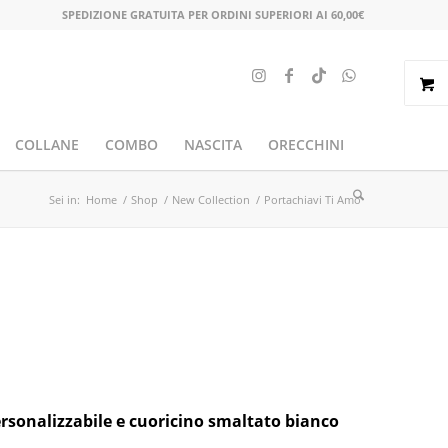
SPEDIZIONE GRATUITA PER ORDINI SUPERIORI AI 60,00€
COLLANE
COMBO
NASCITA
ORECCHINI
Sei in:
Home
/
Shop
/
New Collection
/
Portachiavi Ti Amo
ersonalizzabile e cuoricino smaltato bianco