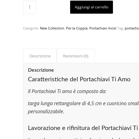
Aggiungi al carrello
Categorie:
New Collection
,
Per la Coppia
,
Portachiavi Incisi
Tag:
portachia
Descrizione
Recensioni (0)
Descrizione
Caratteristiche del Portachiavi Ti Amo
Il Portachiavi Ti amo è composto da:
targa lunga rettangolare di 4,5 cm e cuoricino smalt
personalizzabile.
Lavorazione e rifinitura del Portachiavi T