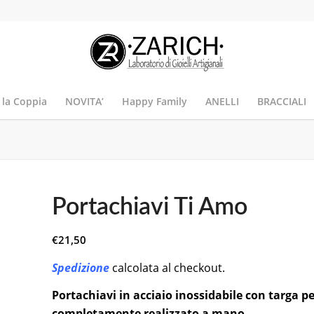
 la Coppia
NOVITA’
Happy Family
ANELLI
BRACCIALI
Portachiavi Ti Amo
€
21,50
Spedizione
calcolata al checkout.
Portachiavi in acciaio inossidabile con targa p
completamente realizzato a mano.