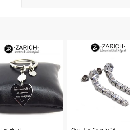
iavi Heart
Orecchini Comete ZR