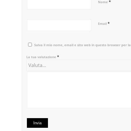
*
Nome
*
Email
Salva il mio nome, email e sito web in questo browser per 
*
La tua valutazione