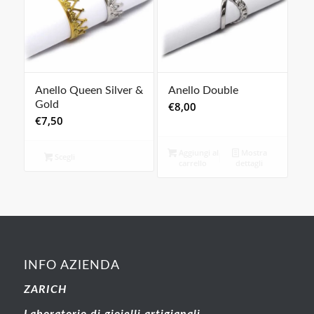
Anello Queen Silver &
Anello Double
Gold
€
8,00
€
7,50
Aggiungi al
Mostra
Scegli
carrello
dettagli
INFO AZIENDA
ZARICH
Laboratorio di gioielli artigianali