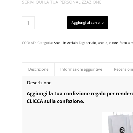
SCRIVI QUI LA TUA PERSONALIZZAZIONE
Aggiungi al carrello
COD:
AF4
Categoria:
Anelli in Acciaio
Tag:
acciaio
,
anello
,
cuore
,
fatto a 
Descrizione
Informazioni aggiuntive
Recensioni
Descrizione
Aggiungi la tu
a confezi
one regalo per rendere
CLICCA sulla confezione.