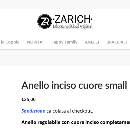
 la Coppia
NOVITA’
Happy Family
ANELLI
BRACCIALI
Anello inciso cuore small
€
25,00
Spedizione
calcolata al checkout.
Anello regolabile con cuore inciso completame