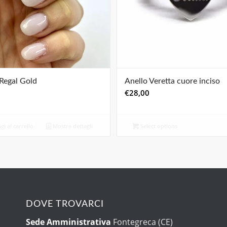
Regal Gold
Anello Veretta cuore inciso
€
28,00
i al carrello
Mostra dettagli
Select options
DOVE TROVARCI
Sede Amministrativa
Fontegreca (CE)