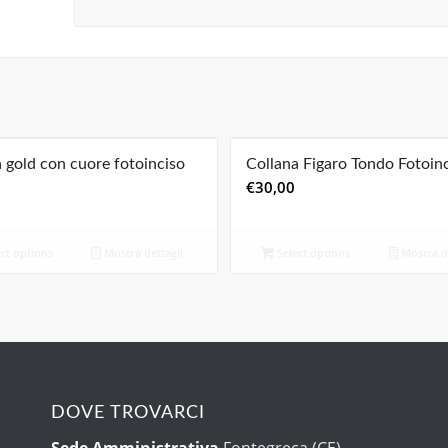
 gold con cuore fotoinciso
Collana Figaro Tondo Fotoin
€
30,00
ct options
Mostra dettagli
Select options
Mostra de
DOVE TROVARCI