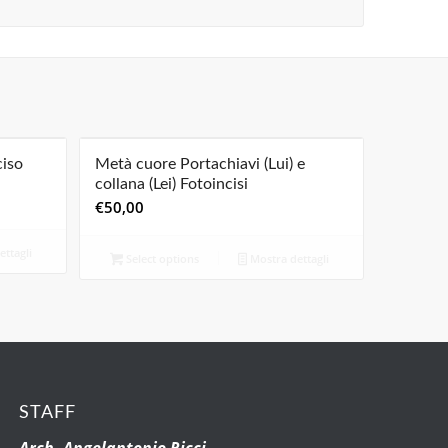
ciso
Metà cuore Portachiavi (Lui) e
collana (Lei) Fotoincisi
€
50,00
ttagli
Select options
Mostra dettagli
STAFF