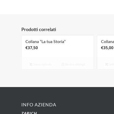
Prodotti correlati
Collana “La tua Storia”
Collana
€
37,50
€
35,00
Select options
Mostra dettagli
Sele
INFO AZIENDA
ZARICH