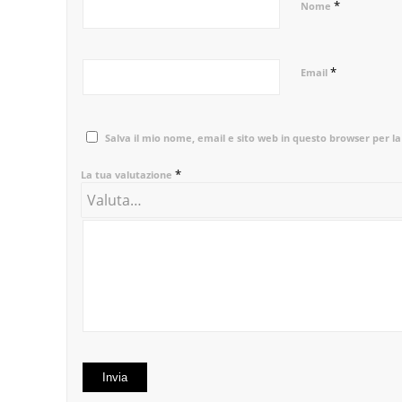
*
Nome
*
Email
Salva il mio nome, email e sito web in questo browser per 
*
La tua valutazione