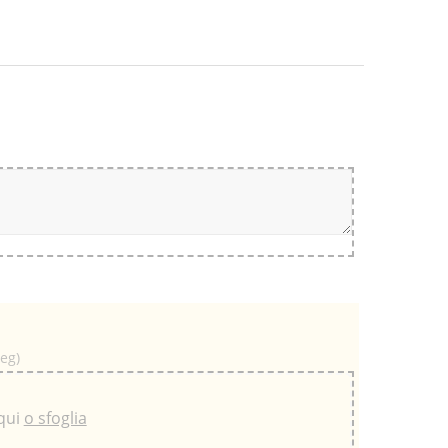
peg)
 qui
o sfoglia