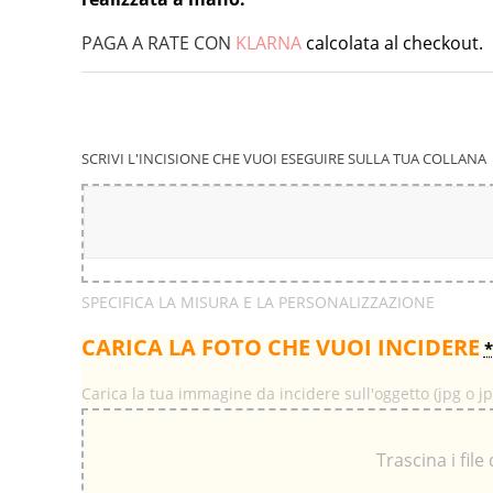
PAGA A RATE CON
KLARNA
calcolata al checkout.
SCRIVI L'INCISIONE CHE VUOI ESEGUIRE SULLA TUA COLLANA
SPECIFICA LA MISURA E LA PERSONALIZZAZIONE
CARICA LA FOTO CHE VUOI INCIDERE
*
Carica la tua immagine da incidere sull'oggetto (jpg o j
Trascina i file