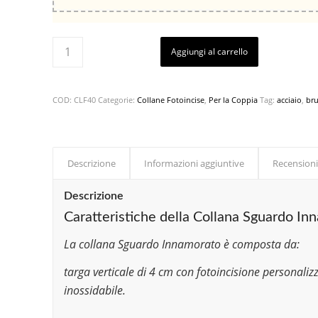
Aggiungi al carrello
COD:
CLF40
Categorie:
Collane Fotoincise
,
Per la Coppia
Tag:
acciaio
,
bru
Descrizione
Informazioni aggiuntive
Recensioni
Descrizione
Caratteristiche della Collana Sguardo In
La collana Sguardo Innamorato è composta da:
targa verticale di 4 cm con fotoincisione personaliz
inossidabile.